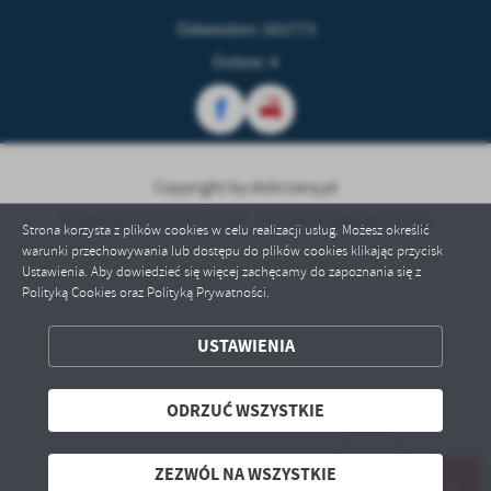
treści w postaci wiadomości, ofert, komunikatów mediów
społecznościowych.
Odwiedzin: 502773
Online: 4
Copyright by dobrzany.pl
Powered by
2ClickPortal® - Portale nowej generacji
Strona korzysta z plików cookies w celu realizacji usług. Możesz określić
warunki przechowywania lub dostępu do plików cookies klikając przycisk
Ustawienia. Aby dowiedzieć się więcej zachęcamy do zapoznania się z
Polityką Cookies oraz Polityką Prywatności.
USTAWIENIA
ZAPISZ WYBRANE
ODRZUĆ WSZYSTKIE
ODRZUĆ WSZYSTKIE
ZEZWÓL NA WSZYSTKIE
ZEZWÓL NA WSZYSTKIE