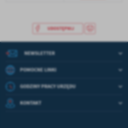
treści w postaci wiadomości, ofert, komunikatów mediów
społecznościowych.
UDOSTĘPNIJ
NEWSLETTER
POMOCNE LINKI
GODZINY PRACY URZĘDU
KONTAKT