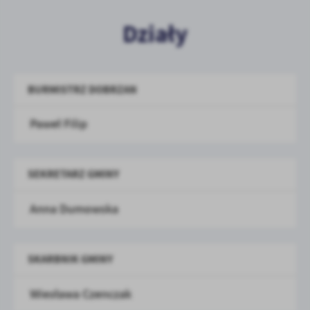
Działy
BURMISTRZ DOBRZAN
Paweł Filip
SEKRETARZ GMINY
Anna Dumowska
SKARBNIK GMINY
Wiesława Czenczak