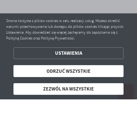
Strona korzysta z plików cookies w celu realizacji usług. Możesz określić
warunki przechowywania lub dostępu do plików cookies klikając przycisk
Ustawienia. Aby dowiedzieć się więcej zachęcamy do zapoznania się z
Polityką Cookies oraz Polityką Prywatności.
ZAPISZ WYBRANE
USTAWIENIA
ODRZUĆ WSZYSTKIE
ODRZUĆ WSZYSTKIE
ZEZWÓL NA WSZYSTKIE
ZEZWÓL NA WSZYSTKIE