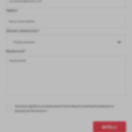
Firmy te działają w charakterze pośredników prezentujących nasze
treści w postaci wiadomości, ofert, komunikatów mediów
Telefon
społecznościowych.
Adresat wiadomości*
- Wybierz adresata -
Wiadomość*
Wyrażam zgodę na przetwarzanie moich danych osobowych podanych w
powyższym formularzu.*
WYŚLIJ