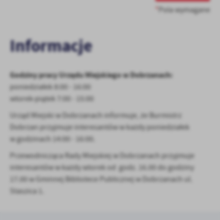
*
Pola wymagane
Informacje
Godziny pracy Urzędu Miejskiego w Dobrzanach:
poniedziałek 8:00 - 16:00
wtorek-piątek 7:00 - 15:00
Urząd Miejski w Dobrzanach informuje, że
Burmistrz
Dobrzan przyjmuje interesantów w każdy poniedziałek
w godzinach 14:00 - 16:00.
Przewodnicząca Rady Miejskiej w Dobrzanach przyjmuje
interesantów w każdy wtorek od godz. 16.00 do godziny
17.00 w Gminnej Bibliotece Publicznej w Dobrzanach ul.
Staszica 1.