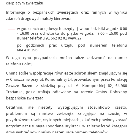
cierpiącym zwierzaku.
Informacje o bezpańskich zwierzętach oraz rannych w wyniku
zdarzeń drogowych należy kierować:
w godzinach urzędowych urzędy tj. w poniedziałki w godz. 8.00
- 16.00 oraz od wtorku do piątku w godz. 7.00 - 15.00 pod
numer telefonu 91 562 02 01 wew. 27
po godzinach prac urzędu pod numerem telefonu
604 416 296.
W tego typu przypadkach można także zadzwonić na numer
telefonu Policji.
Gmina ściśle współpracuje również ze schroniskiem znajdującym się
w Choszcznie przy ul. Komunalnej 14, prowadzonym przez Fundację
Zawsze Razem z siedzibą przy ul. M. Konopnickiej 62, 64-980
Trzcianka, gdzie trafiają odławiane na terenie Gminy Dobrzany
bezpańskie zwierzęta.
Ostatnim, ale niestety występującym stosunkowo często,
problemem są martwe zwierzęta zalegające na szosie, w
przydrożnym rowie, czy innych miejscach, z których powinny zostać
natychmiast usunięte i poddane utylizacji. W zależności od kategorii
drogi wybrać powinniśmy następujące numery telefonów: