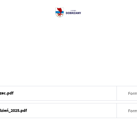
zec.pdf
Form
zień_2025.pdf
Form