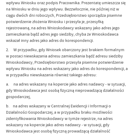
wpływu Wniosku oraz podpis Pracownika. Prezentatę umieszcza się
na Wniosku w dniu jego wpływu. Bezzwłocznie, nie później niż w
ciągu dwóch dni roboczych, Przedsiębiorstwo sporządza pisemne
potwierdzenie złożenia Wniosku i przesyła je, przesyłką
rejestrowaną, na adres Wnioskodawcy wskazany jako adres jego
zamieszkania bądź adres jego siedziby, chyba że Wnioskodawca
wskazał inny adres jako adres do korespondencji.
2. W przypadku, gdy Wniosek obarczony jest brakiem formalnym
w postaci niewskazania adresu zamieszkania bądź adresu siedziby
Wnioskodawcy, Przedsiębiorstwo przesyła pisemne potwierdzenie
wpływu Wniosku na adres wskazany jako adres do korespondencji, a
w przypadku niewskazania również takiego adresu:
a. na adres wskazany na kopercie jako adres nadawcy - w sytuacji,
gdy Wnioskodawca jest osobą fizyczną nieprowadzącą działalności
gospodarczej,
b. na adres wskazany w Centralnej Ewidencji i Informacji o
Działalności Gospodarczej, a w przypadku braku możliwości
zidentyfikowania Wnioskodawcy w tymże rejestrze, na adres
wskazany na kopercie jako adres nadawcy - w sytuacji, gdy
Wnioskodawca jest osobą fizyczną prowadzącą działalność