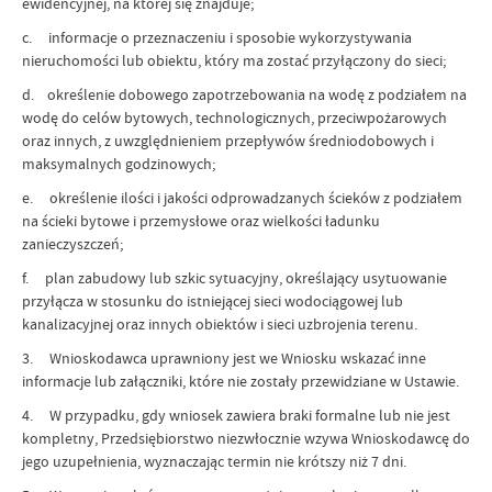
ewidencyjnej, na której się znajduje;
c. informacje o przeznaczeniu i sposobie wykorzystywania
nieruchomości lub obiektu, który ma zostać przyłączony do sieci;
d. określenie dobowego zapotrzebowania na wodę z podziałem na
wodę do celów bytowych, technologicznych, przeciwpożarowych
oraz innych, z uwzględnieniem przepływów średniodobowych i
maksymalnych godzinowych;
e. określenie ilości i jakości odprowadzanych ścieków z podziałem
na ścieki bytowe i przemysłowe oraz wielkości ładunku
zanieczyszczeń;
f. plan zabudowy lub szkic sytuacyjny, określający usytuowanie
przyłącza w stosunku do istniejącej sieci wodociągowej lub
kanalizacyjnej oraz innych obiektów i sieci uzbrojenia terenu.
3. Wnioskodawca uprawniony jest we Wniosku wskazać inne
informacje lub załączniki, które nie zostały przewidziane w Ustawie.
4. W przypadku, gdy wniosek zawiera braki formalne lub nie jest
kompletny, Przedsiębiorstwo niezwłocznie wzywa Wnioskodawcę do
jego uzupełnienia, wyznaczając termin nie krótszy niż 7 dni.