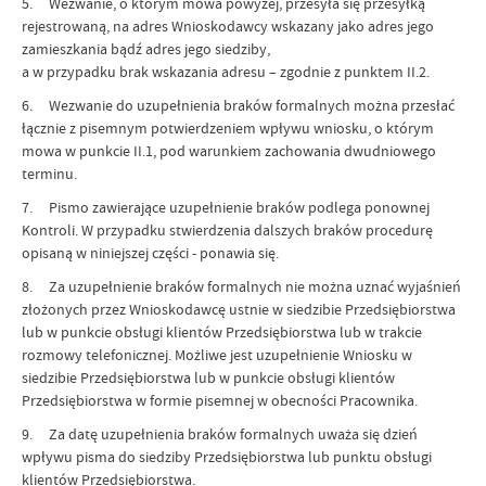
5. Wezwanie, o którym mowa powyżej, przesyła się przesyłką
rejestrowaną, na adres Wnioskodawcy wskazany jako adres jego
zamieszkania bądź adres jego siedziby,
a w przypadku brak wskazania adresu – zgodnie z punktem II.2.
6. Wezwanie do uzupełnienia braków formalnych można przesłać
łącznie z pisemnym potwierdzeniem wpływu wniosku, o którym
mowa w punkcie II.1, pod warunkiem zachowania dwudniowego
terminu.
7. Pismo zawierające uzupełnienie braków podlega ponownej
Kontroli. W przypadku stwierdzenia dalszych braków procedurę
opisaną w niniejszej części - ponawia się.
8. Za uzupełnienie braków formalnych nie można uznać wyjaśnień
złożonych przez Wnioskodawcę ustnie w siedzibie Przedsiębiorstwa
lub w punkcie obsługi klientów Przedsiębiorstwa lub w trakcie
rozmowy telefonicznej. Możliwe jest uzupełnienie Wniosku w
siedzibie Przedsiębiorstwa lub w punkcie obsługi klientów
Przedsiębiorstwa w formie pisemnej w obecności Pracownika.
9. Za datę uzupełnienia braków formalnych uważa się dzień
wpływu pisma do siedziby Przedsiębiorstwa lub punktu obsługi
klientów Przedsiębiorstwa.