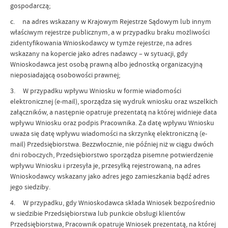
gospodarczą;
c. na adres wskazany w Krajowym Rejestrze Sądowym lub innym
właściwym rejestrze publicznym, a w przypadku braku możliwości
zidentyfikowania Wnioskodawcy w tymże rejestrze, na adres
wskazany na kopercie jako adres nadawcy – w sytuacji, gdy
Wnioskodawca jest osobą prawną albo jednostką organizacyjną
nieposiadającą osobowości prawnej;
3. W przypadku wpływu Wniosku w formie wiadomości
elektronicznej (e-mail), sporządza się wydruk wniosku oraz wszelkich
załączników, a następnie opatruje prezentatą na której widnieje data
wpływu Wniosku oraz podpis Pracownika. Za datę wpływu Wniosku
uważa się datę wpływu wiadomości na skrzynkę elektroniczną (e-
mail) Przedsiębiorstwa. Bezzwłocznie, nie później niż w ciągu dwóch
dni roboczych, Przedsiębiorstwo sporządza pisemne potwierdzenie
wpływu Wniosku i przesyła je, przesyłką rejestrowaną, na adres
Wnioskodawcy wskazany jako adres jego zamieszkania bądź adres
jego siedziby.
4. W przypadku, gdy Wnioskodawca składa Wniosek bezpośrednio
w siedzibie Przedsiębiorstwa lub punkcie obsługi klientów
Przedsiębiorstwa, Pracownik opatruje Wniosek prezentatą, na której