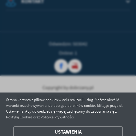
KONTAKT
Odwiedzin: 503042
Online: 1
Copyright by dobrzany.pl
Powered by
2ClickPortal® - Portale nowej generacji
Strona korzysta z plików cookies w celu realizacji usług. Możesz określić
warunki przechowywania lub dostępu do plików cookies klikając przycisk
Ustawienia. Aby dowiedzieć się więcej zachęcamy do zapoznania się z
Polityką Cookies oraz Polityką Prywatności.
ZAPISZ WYBRANE
USTAWIENIA