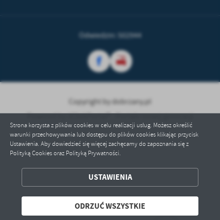
Odwiedzin: 502944
Copyright by dobrzany.pl
Powered by
2ClickPortal® - Portale nowej generacji
Strona korzysta z plików cookies w celu realizacji usług. Możesz określić
warunki przechowywania lub dostępu do plików cookies klikając przycisk
Ustawienia. Aby dowiedzieć się więcej zachęcamy do zapoznania się z
Polityką Cookies oraz Polityką Prywatności.
ZAPISZ WYBRANE
USTAWIENIA
ODRZUĆ WSZYSTKIE
ODRZUĆ WSZYSTKIE
ZEZWÓL NA WSZYSTKIE