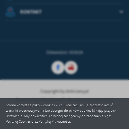
KONTAKT
Odwiedzin: 503028
Copyright by dobrzany.pl
Powered by
2ClickPortal® - Portale nowej generacji
Strona korzysta z plików cookies w celu realizacji usług. Możesz określić
warunki przechowywania lub dostępu do plików cookies klikając przycisk
Ustawienia. Aby dowiedzieć się więcej zachęcamy do zapoznania się z
Polityką Cookies oraz Polityką Prywatności.
ZAPISZ WYBRANE