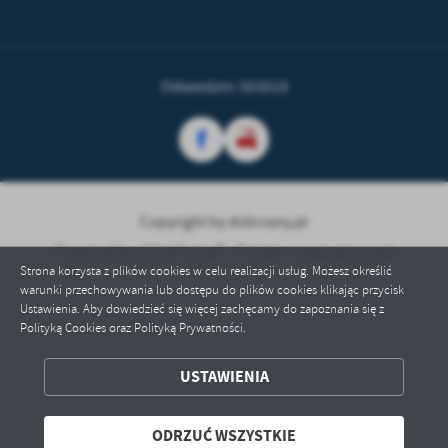
Odwiedzin: 503019
Copyright by dobrzany.pl
Powered by
2ClickPortal® - Portale nowej generacji
Strona korzysta z plików cookies w celu realizacji usług. Możesz określić
warunki przechowywania lub dostępu do plików cookies klikając przycisk
Ustawienia. Aby dowiedzieć się więcej zachęcamy do zapoznania się z
Polityką Cookies oraz Polityką Prywatności.
ZAPISZ WYBRANE
USTAWIENIA
ODRZUĆ WSZYSTKIE
ODRZUĆ WSZYSTKIE