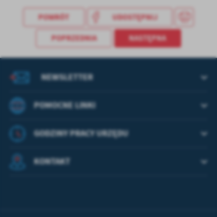
treści w postaci wiadomości, ofert, komunikatów mediów
społecznościowych.
POWRÓT
UDOSTĘPNIJ
POPRZEDNIA
NASTĘPNA
NEWSLETTER
POMOCNE LINKI
GODZINY PRACY URZĘDU
KONTAKT