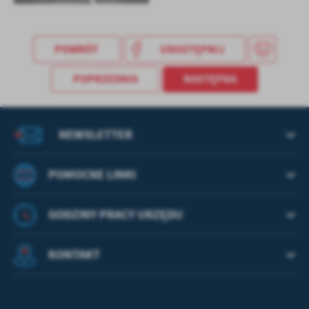
treści w postaci wiadomości, ofert, komunikatów mediów
społecznościowych.
POWRÓT
UDOSTĘPNIJ
POPRZEDNIA
NASTĘPNA
NEWSLETTER
POMOCNE LINKI
GODZINY PRACY URZĘDU
KONTAKT