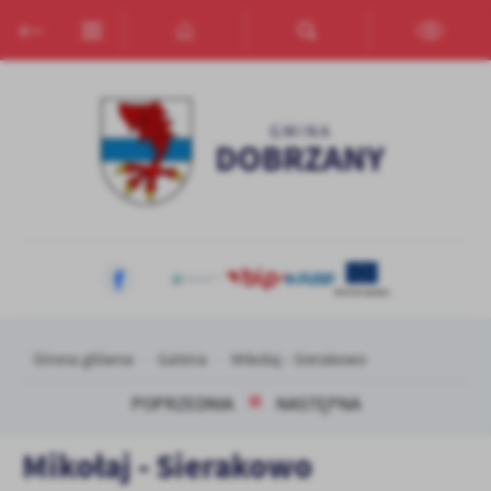
Przejdź do menu.
Przejdź do wyszukiwarki.
Przejdź do treści.
Przejdź do ustawień wielkości czcionki.
Włącz wersję kontrastową strony.
Ustawienia
Szanujemy Twoją prywatność. Możesz zmienić ustawienia cookies
lub zaakceptować je wszystkie. W dowolnym momencie możesz
dokonać zmiany swoich ustawień.
Niezbędne
Niezbędne pliki cookies służą do prawidłowego funkcjonowania
strony internetowej i umożliwiają Ci komfortowe korzystanie z
oferowanych przez nas usług.
Pliki cookies odpowiadają na podejmowane przez Ciebie działania w
Więcej
celu m.in. dostosowania Twoich ustawień preferencji prywatności,
Strona główna
Galeria
Mikołaj - Sierakowo
logowania czy wypełniania formularzy. Dzięki plikom cookies
strona, z której korzystasz, może działać bez zakłóceń.
Funkcjonalne i personalizacyjne
POPRZEDNIA
NASTĘPNA
Tego typu pliki cookies umożliwiają stronie internetowej
Mikołaj - Sierakowo
zapamiętanie wprowadzonych przez Ciebie ustawień oraz
personalizację określonych funkcjonalności czy prezentowanych