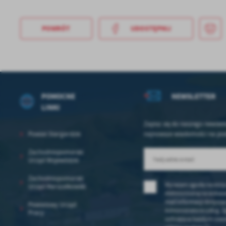
POWRÓT
UDOSTĘPNIJ
POMOCNE
NEWSLETTER
LINKI
Zapisz się do naszego newslet
Powiat Stargardzki
najnowsze wiadomości na pod
Zachodniopomorski
Urząd Wojewódzki
Zachodniopomorski
Wyrażam zgodę na otrz
Urząd Marszałkowski
elektroniczną na wskaza
mail informacji dotycz
Powiatowy Urząd
Administratora usług. 
Pracy
cofnięta w każdym czas