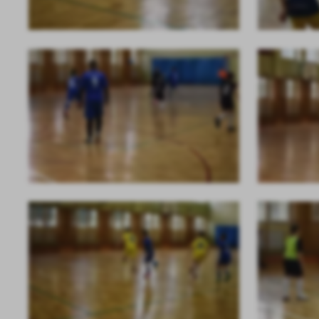
U
Sz
ws
N
Ni
um