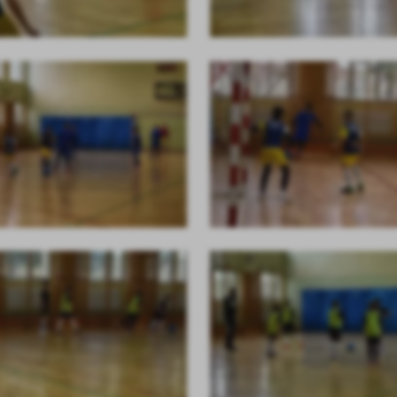
stawienia
anujemy Twoją prywatność. Możesz zmienić ustawienia cookies lub zaakceptować je
zystkie. W dowolnym momencie możesz dokonać zmiany swoich ustawień.
iezbędne
ezbędne pliki cookies służą do prawidłowego funkcjonowania strony internetowej i
ożliwiają Ci komfortowe korzystanie z oferowanych przez nas usług.