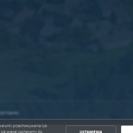
zyk migowy
ć warunki przechowywania lub
USTAWIENIA
ć się więcej zachęcamy do