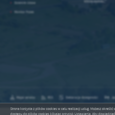
plików cookies *
*
Dziennik Ustaw
Monitor Polski
Mapa serwisu
RSS
Deklaracja dostępności
Ję
Strona korzysta z plików cookies w celu realizacji usług. Możesz określi
dostępu do plików cookies klikając przycisk Ustawienia. Aby dowiedzie