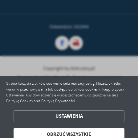
Odwiedzin: 502944
Copyright by dobrzany.pl
Powered by
2ClickPortal® - Portale nowej generacji
Strona korzysta z plików cookies w celu realizacji usług. Możesz określić
warunki przechowywania lub dostępu do plików cookies klikając przycisk
Ustawienia. Aby dowiedzieć się więcej zachęcamy do zapoznania się z
Polityką Cookies oraz Polityką Prywatności.
ZAPISZ WYBRANE
USTAWIENIA
ODRZUĆ WSZYSTKIE
ODRZUĆ WSZYSTKIE