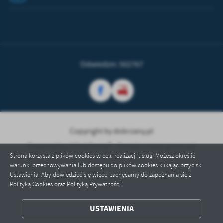
Odwiedzin: 502767
Copyright by dobrzany.pl
Powered by
2ClickPortal® - Portale nowej generacji
Strona korzysta z plików cookies w celu realizacji usług. Możesz określić
warunki przechowywania lub dostępu do plików cookies klikając przycisk
Ustawienia. Aby dowiedzieć się więcej zachęcamy do zapoznania się z
Polityką Cookies oraz Polityką Prywatności.
ZAPISZ WYBRANE
USTAWIENIA
ODRZUĆ WSZYSTKIE