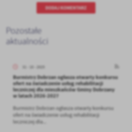
DODAJ KOMENTARZ
Pozostałe
aktualności
31 - 10 - 2025
Burmistrz Dobrzan ogłasza otwarty konkursu
ofert na świadczenie usług rehabilitacji
leczniczej dla mieszkańców Gminy Dobrzany
w latach 2026-2027
Burmistrz Dobrzan ogłasza otwarty konkursu
ofert na świadczenie usług rehabilitacji
leczniczej dla...