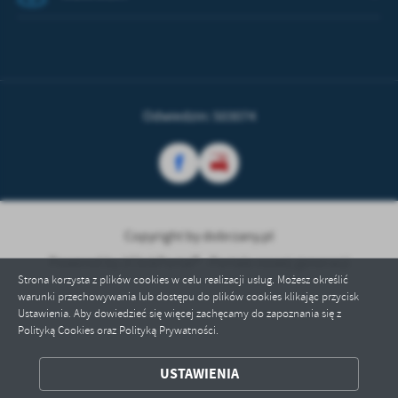
Odwiedzin: 503074
Copyright by dobrzany.pl
Powered by
2ClickPortal® - Portale nowej generacji
Strona korzysta z plików cookies w celu realizacji usług. Możesz określić
warunki przechowywania lub dostępu do plików cookies klikając przycisk
Ustawienia. Aby dowiedzieć się więcej zachęcamy do zapoznania się z
Polityką Cookies oraz Polityką Prywatności.
ZAPISZ WYBRANE
USTAWIENIA