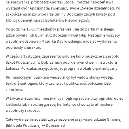
celebrował ks. proboszcz Andrzej Szoda. Podczas nabożeństwa
wystąpił chór Apasjonata, świętujący swoje 15-lecie działalności. Po
zakończeniu mszy włodarze Gminy Dobrzany złożyli kwiaty pod
tablicą upamiętniającą Bohaterów Niepodległości.
Po godzinie 16.00 mieszkańcy przenieśli się do parku miejskiego,
gdzie powitał ich Burmistrz Dobrzan Paweł Filip. Następnie wszyscy
wspólnie odśpiewali Mazurka Dąbrowskiego, nadając wydarzeniu
podniosły charakter.
W części artystycznej zaprezentowało się koło muzyczne z Zespołu
Szkół Publicznych w Dobrzanach pod kierownictwem instruktora
Łukasza Morozika, przygotowując program wokalno-patriotyczny.
Kulminacyjnym punktem wieczornicy był widowiskowy występ
teatru Światłogień, który zachwycił publiczność pokazem LED
i fireshow.
W takcie wieczornicy mieszkańcy mogli ogrzać się przy ognisku, upiec
kiełbaski lub napić się gorącej herbaty, co stworzyło atmosferę
wspólnoty i radości.
Całe wydarzenie zostało zorganizowane przy współudziale Gminnej
Biblioteki Publicznej w Dobrzanach.