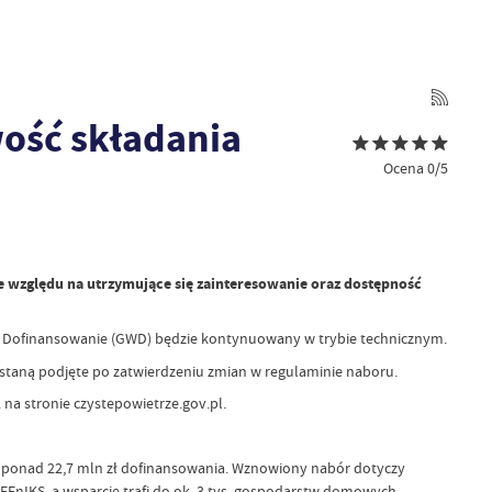
ość składania
Ocena 0/5
e względu na utrzymujące się zainteresowanie oraz dostępność
 Dofinansowanie (GWD) będzie kontynuowany w trybie technicznym.
ostaną podjęte po zatwierdzeniu zmian w regulaminie naboru.
na stronie czystepowietrze.gov.pl.
ci ponad 22,7 mln zł dofinansowania. Wznowiony nabór dotyczy
y FEnIKS, a wsparcie trafi do ok. 3 tys. gospodarstw domowych.