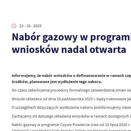
23 - 10 - 2025
Nabór gazowy w programi
wniosków nadal otwarta
Informujemy, że nabór wniosków o dofinansowanie w ramach części
środków, planowane jest wydłużenie tego naboru.
Do czasu zakończenia procedury formalnego zatwierdzenia zmian 
Wnioski składane od dnia 16 października 2025 r. będą traktowane j
O szczegółach dotyczących wydłużenia naboru poinformujemy niezwło
Zachęcamy do dalszego składania wniosków w ramach dostępnych 
Nabór gazowy w programie Czyste Powietrze trwa od 15 lipca 2025 r.
właścicieli i współwłaścicieli domów, którzy zrealizowali inwestycję