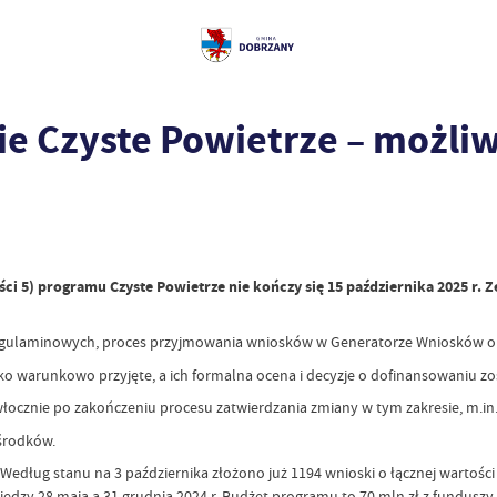
e Czyste Powietrze – możliw
 5) programu Czyste Powietrze nie kończy się 15 października 2025 r. Z
regulaminowych, proces przyjmowania wniosków w Generatorze Wniosków o
ako warunkowo przyjęte, a ich formalna ocena i decyzje o dofinansowaniu z
cznie po zakończeniu procesu zatwierdzania zmiany w tym zakresie, m.in. 
środków.
 Według stanu na 3 października złożono już 1194 wnioski o łącznej wartoś
 między 28 maja a 31 grudnia 2024 r. Budżet programu to 70 mln zł z fundusz