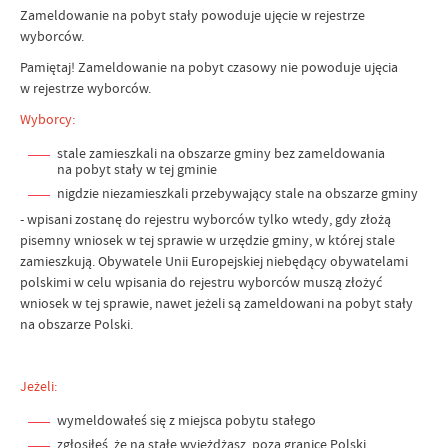
Zameldowanie na pobyt stały powoduje ujęcie w rejestrze
wyborców.
Pamiętaj! Zameldowanie na pobyt czasowy nie powoduje ujęcia
w rejestrze wyborców.
Wyborcy:
stale zamieszkali na obszarze gminy bez zameldowania
na pobyt stały w tej gminie
nigdzie niezamieszkali przebywający stale na obszarze gminy
- wpisani zostanę do rejestru wyborców tylko wtedy, gdy złożą
pisemny wniosek w tej sprawie w urzędzie gminy, w której stale
zamieszkują. Obywatele Unii Europejskiej niebędący obywatelami
polskimi w celu wpisania do rejestru wyborców muszą złożyć
wniosek w tej sprawie, nawet jeżeli są zameldowani na pobyt stały
na obszarze Polski.
Jeżeli:
wymeldowałeś się z miejsca pobytu stałego
zgłosiłeś, że na stałe wyjeżdżasz poza granice Polski