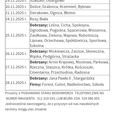
19.11.2025 r.
Szadzko, Odargowo
20.11.2025 r.
Dolice, Grabnica, Krzemień, Bytowo
21.11.2025 r.
Sierakowo, Ognica, Błotno
24.11.2025 r.
Kozy, Biała
Dobrzany:
Leśna, Cicha, Spokojna,
Ogrodowa, Pogodna, Spacerowa, Wiosenna,
25.11.2025 r.
Zaułkowa, Zielona, Majowa, Robotnicza,
Lipowa, Orzechowa, Spółdzielcza, Sportowa,
Szkolna
Dobrzany:
Mickiewicza, Zacisze, Słoneczna,
26.11.2025 r.
Wąska, Podgórna, Strażacka
Dobrzany:
Armii Krajowej, Mostowa, Parkowa,
27.11.2025 r.
Rzeczna, Staszica, Krótka, Kościuszki,
Cmentarna, Przechodnia, Radosna
Dobrzany:
Jana Pawła II , Stargardzka
28.11.2025 r.
Firmy:
Forest, Colint, Nadleśnictwo, Szkoła
Prosimy o PODAWANIE STANU WODOMIERZA TELEFONICZNIE NA
NUMER INKASENTA : 511 519 533, LUB BIURA ZGK 519 566 503.
Jednocześnie zastrzegamy, że z przyczyn od nas niezależnych
terminy mogą ulec zmianie.