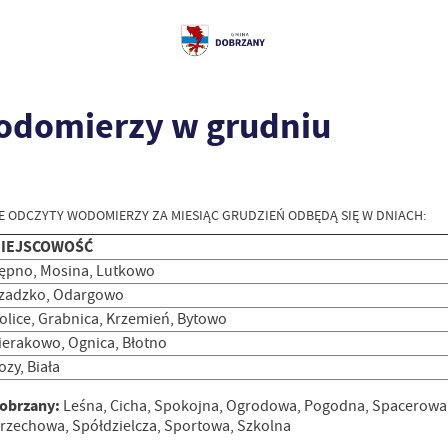
domierzy w grudniu
ODCZYTY WODOMIERZY ZA MIESIĄC GRUDZIEŃ ODBĘDĄ SIĘ W DNIACH:
IEJSCOWOŚĆ
ępno, Mosina, Lutkowo
zadzko, Odargowo
olice, Grabnica, Krzemień, Bytowo
ierakowo, Ognica, Błotno
ozy, Biała
obrzany:
Leśna, Cicha, Spokojna, Ogrodowa, Pogodna, Spacerowa,
rzechowa, Spółdzielcza, Sportowa, Szkolna