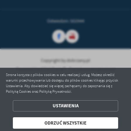
Odwiedzin: 502944
Copyright by dobrzany.pl
Powered by
2ClickPortal® - Portale nowej generacji
Strona korzysta z plików cookies w celu realizacji usług. Możesz określić
warunki przechowywania lub dostępu do plików cookies klikając przycisk
Ustawienia. Aby dowiedzieć się więcej zachęcamy do zapoznania się z
Polityką Cookies oraz Polityką Prywatności.
ZAPISZ WYBRANE
USTAWIENIA
ODRZUĆ WSZYSTKIE
ODRZUĆ WSZYSTKIE
ZEZWÓL NA WSZYSTKIE